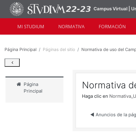
Salta al contenido principal
Campus Virtual | 
MI STUDIUM
NORMATIVA
FORMACIÓN
Página Principal
Páginas del sitio
Normativa de uso del Camp
Normativa de
Página
Principal
Haga clic en
Normativa_U
◀︎ Anuncios de la pá