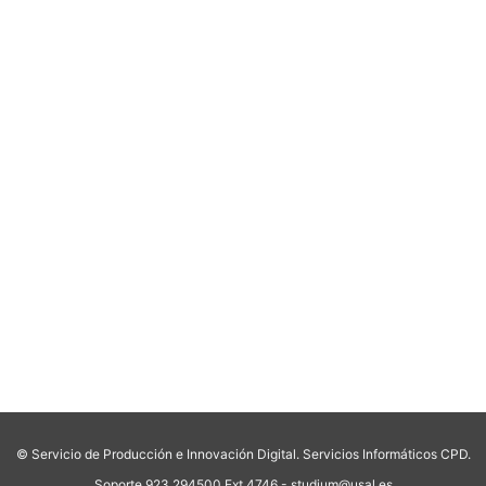
© Servicio de Producción e Innovación Digital. Servicios Informáticos CPD.
Soporte 923 294500 Ext 4746 - studium@usal.es